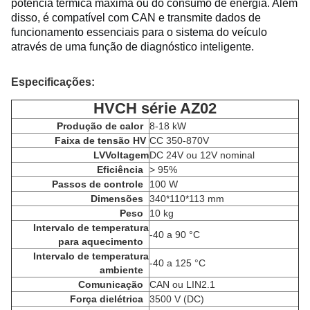
potência térmica máxima ou do consumo de energia.
Além 
disso, é compatível com CAN e transmite dados de 
funcionamento essenciais para o sistema do veículo 
através de uma função de diagnóstico inteligente.
Especificações:
HVCH série AZ02
Produção de calor
8-18 kW
Faixa de tensão HV
CC 350-870V
LV
Voltagem
DC 24V ou 12V nominal
Eficiência
> 95%
Passos de controle
100 W
Dimensões
340*110*113 mm
Peso
10 kg
Intervalo de temperatura
-40 a 90 °C
para aquecimento
Intervalo de temperatura
-40 a 125 °C
ambiente
Comunicação
CAN ou LIN2.1
Força dielétrica
3500 V (DC)