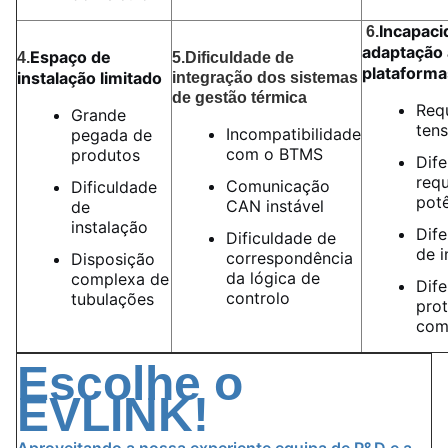
Incapaci
6.
adaptação 
Espaço de
4.
5.
Dificuldade de
plataforma
instalação limitado
integração dos sistemas
de gestão térmica
Requ
Grande
tens
Incompatibilidade
pegada de
com o BTMS
produtos
Dife
requ
Comunicação
Dificuldade
pot
CAN instável
de
instalação
Dife
Dificuldade de
de i
correspondência
Disposição
da lógica de
complexa de
Dife
controlo
tubulações
pro
com
Escolhe o
EVLINK!