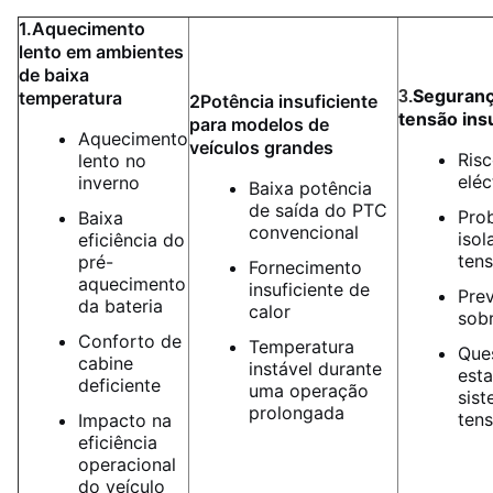
1.Aquecimento
lento em ambientes
de baixa
Seguranç
temperatura
3.
2Potência insuficiente
tensão ins
para modelos de
Aquecimento
veículos grandes
Risc
lento no
eléc
inverno
Baixa potência
de saída do PTC
Pro
Baixa
convencional
isol
eficiência do
ten
pré-
Fornecimento
aquecimento
insuficiente de
Pre
da bateria
calor
sob
Conforto de
Temperatura
Que
cabine
instável durante
esta
deficiente
uma operação
sist
prolongada
ten
Impacto na
eficiência
operacional
do veículo